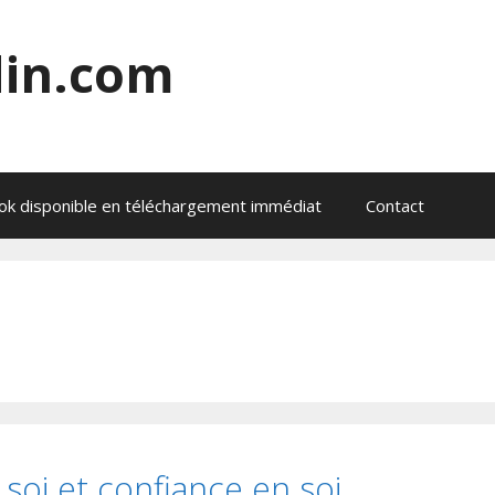
din.com
ok disponible en téléchargement immédiat
Contact
soi et confiance en soi